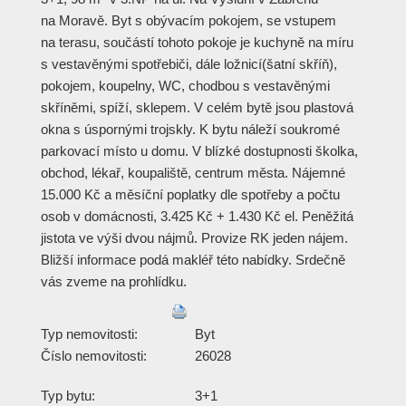
na Moravě. Byt s obývacím pokojem, se vstupem
na terasu, součástí tohoto pokoje je kuchyně na míru
s vestavěnými spotřebiči, dále ložnicí(šatní skříň),
pokojem, koupelny, WC, chodbou s vestavěnými
skříněmi, spíží, sklepem. V celém bytě jsou plastová
okna s úspornými trojskly. K bytu náleží soukromé
parkovací místo u domu. V blízké dostupnosti školka,
obchod, lékař, koupaliště, centrum města. Nájemné
15.000 Kč a měsíční poplatky dle spotřeby a počtu
osob v domácnosti, 3.425 Kč + 1.430 Kč el. Peněžitá
jistota ve výši dvou nájmů. Provize RK jeden nájem.
Bližší informace podá makléř této nabídky. Srdečně
vás zveme na prohlídku.
Typ nemovitosti:
Byt
Číslo nemovitosti:
26028
Typ bytu:
3+1