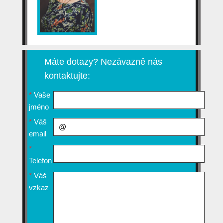
Máte dotazy? Nezávazně nás
kontaktujte:
*
Vaše
jméno
*
Váš
email
*
Telefon
*
Váš
vzkaz