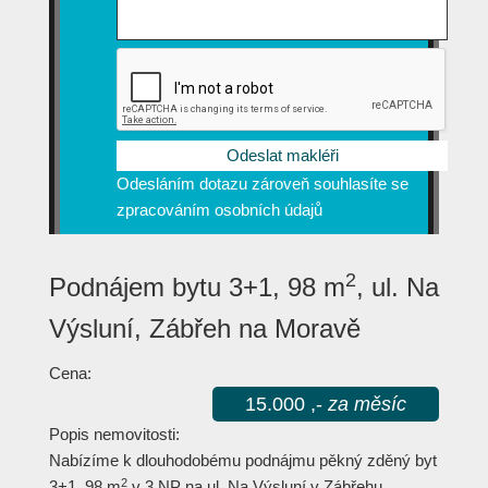
Odesláním dotazu zároveň souhlasíte se
zpracováním osobních údajů
2
Podnájem bytu 3+1, 98 m
, ul. Na
Výsluní, Zábřeh na Moravě
Cena:
15.000 ,-
za měsíc
Popis nemovitosti:
Nabízíme k dlouhodobému podnájmu pěkný zděný byt
2
3+1, 98 m
v 3.NP na ul. Na Výsluní v Zábřehu