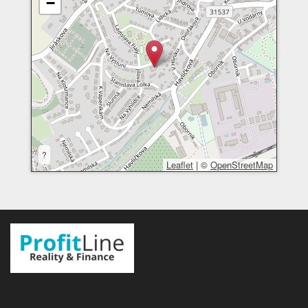
−
?
Leaflet
|
©
OpenStreetMap