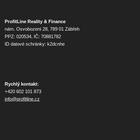
ProfitLine Reality & Finance
nám. Osvobození 28, 789 01 Zábřeh
PPZ: 020534, IČ: 70881782
ID datové schránky: k2dcnhe
Rychlý kontakt:
+420 602 101 873
info@
profitline.cz