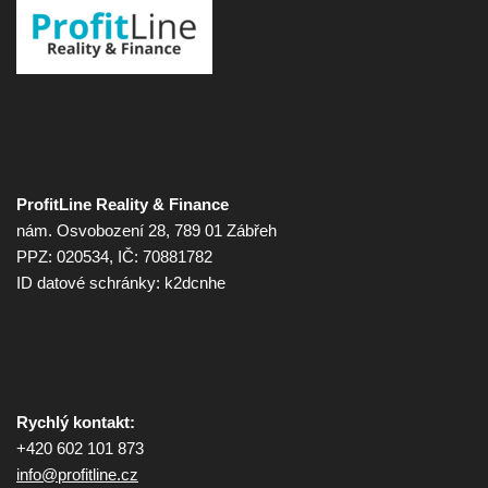
ProfitLine Reality & Finance
nám. Osvobození 28, 789 01 Zábřeh
PPZ: 020534, IČ: 70881782
ID datové schránky: k2dcnhe
Rychlý kontakt:
+420 602 101 873
info@
profitline.cz