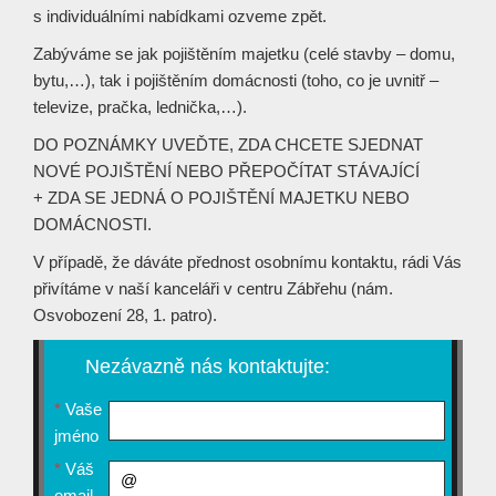
s individuálními nabídkami ozveme zpět.
Zabýváme se jak pojištěním majetku (celé stavby – domu,
bytu,…), tak i pojištěním domácnosti (toho, co je uvnitř –
televize, pračka, lednička,…).
DO POZNÁMKY UVEĎTE, ZDA CHCETE SJEDNAT
NOVÉ POJIŠTĚNÍ NEBO PŘEPOČÍTAT STÁVAJÍCÍ
+ ZDA SE JEDNÁ O POJIŠTĚNÍ MAJETKU NEBO
DOMÁCNOSTI.
V případě, že dáváte přednost osobnímu kontaktu, rádi Vás
přivítáme v naší kanceláři v centru Zábřehu (nám.
Osvobození 28, 1. patro).
Nezávazně nás kontaktujte:
*
Vaše
jméno
*
Váš
email