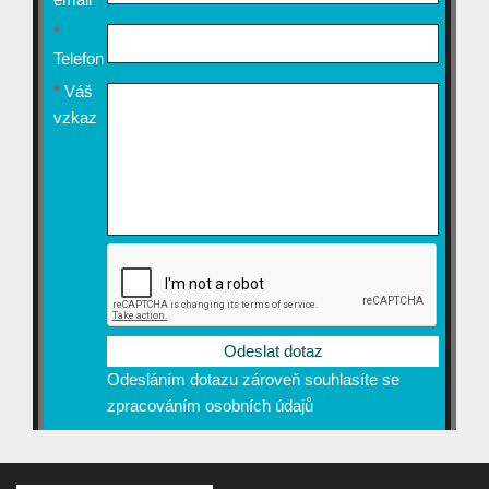
*
Telefon
*
Váš
vzkaz
Odesláním dotazu zároveň souhlasíte se
zpracováním osobních údajů