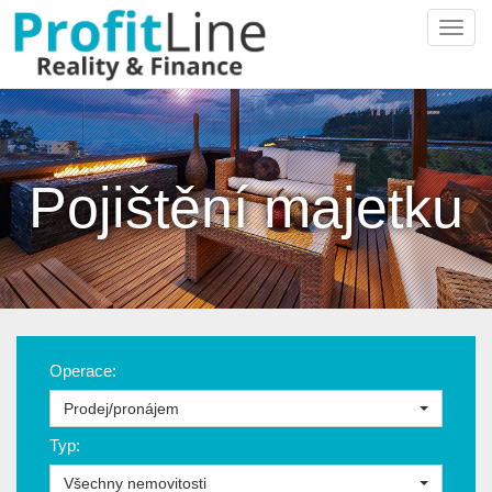
Navi
Pojištění majetku
Operace:
Prodej/pronájem
Typ:
Všechny nemovitosti