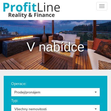
Navi
V nabídce
Operace:
Prodej/pronájem
Typ:
Všechny nemovitosti