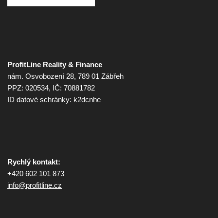
ProfitLine Reality & Finance
nám. Osvobození 28, 789 01 Zábřeh
PPZ: 020534, IČ: 70881782
ID datové schránky: k2dcnhe
Rychlý kontakt:
+420 602 101 873
info@
profitline.cz