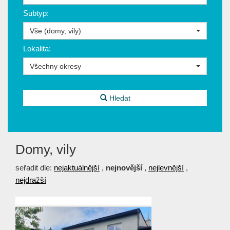
Subtyp:
Vše (domy, vily)
Lokalita:
Všechny okresy
Hledat
Domy, vily
seřadit dle:
nejaktuálnější
,
nejnovější
,
nejlevnější
,
nejdražší