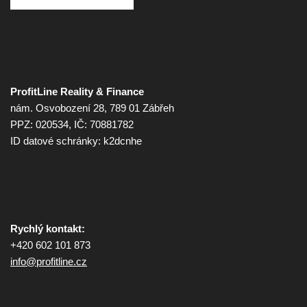
ProfitLine Reality & Finance
nám. Osvobození 28, 789 01 Zábřeh
PPZ: 020534, IČ: 70881782
ID datové schránky: k2dcnhe
Rychlý kontakt:
+420 602 101 873
info@
profitline.cz