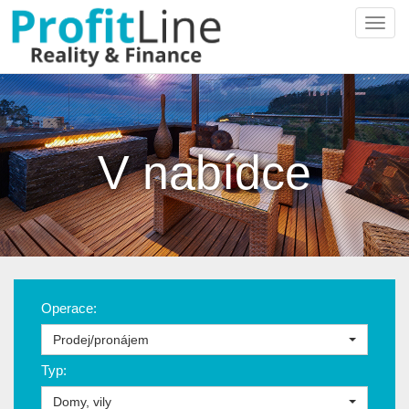
Navi
V nabídce
Operace:
Prodej/pronájem
Typ:
Domy, vily