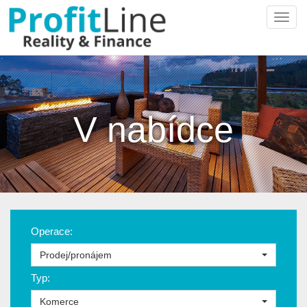
Navi
V nabídce
Operace:
Prodej/pronájem
Typ:
Komerce