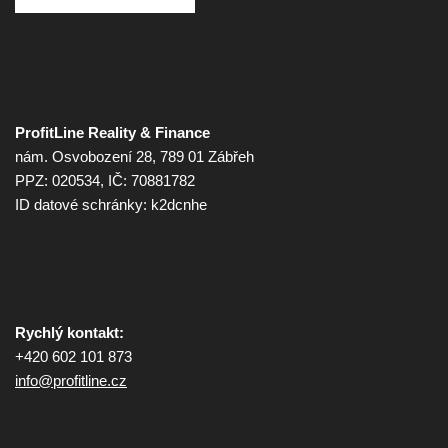
ProfitLine Reality & Finance
nám. Osvobození 28, 789 01 Zábřeh
PPZ: 020534, IČ: 70881782
ID datové schránky: k2dcnhe
Rychlý kontakt:
+420 602 101 873
info@
profitline.cz