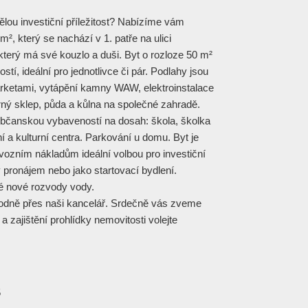
ělou investiční příležitost? Nabízíme vám
m², který se nachází v 1. patře na ulici
terý má své kouzlo a duši. Byt o rozloze 50 m²
stí, ideální pro jednotlivce či pár. Podlahy jsou
rketami, vytápění kamny WAW, elektroinstalace
orný sklep, půda a kůlna na společné zahradě.
občanskou vybaveností na dosah: škola, školka
í a kulturní centra. Parkování u domu. Byt je
vozním nákladům ideální volbou pro investiční
 pronájem nebo jako startovací bydlení.
é nové rozvody vody.
odně přes naši kancelář. Srdečně vás zveme
a zajištění prohlídky nemovitosti volejte
5