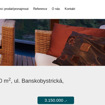
hci prodat/pronajmout
Reference
O nás
Kontakt
2
50 m
, ul. Banskobystrická,
3.150.000 ,-