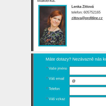
Makléřka:
Lenka Zittová
telefon: 605752165
zittova@profitline.cz
Máte dotazy? Nezávazně nás ko
*
Vaše jméno
*
Váš email
*
Telefon
*
Váš vzkaz