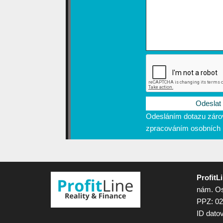
Odesláním dotazu zárov
zpracováním osobních 
ProfitL
nám. Os
PPZ: 02
ID dato