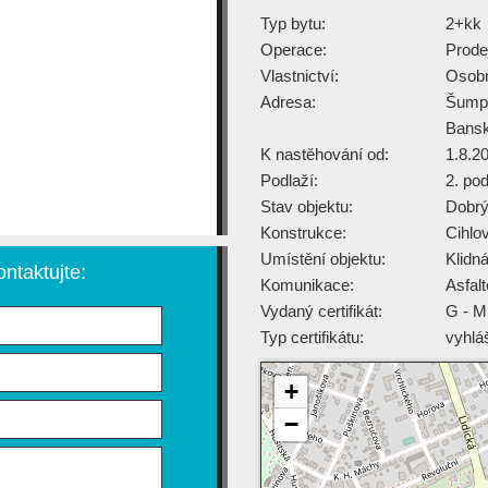
Typ bytu:
2+kk
Operace:
Prode
Vlastnictví:
Osob
Adresa:
Šump
Bansk
K nastěhování od:
1.8.2
Podlaží:
2. pod
Stav objektu:
Dobr
Konstrukce:
Cihlo
Umístění objektu:
Klidn
ntaktujte:
Komunikace:
Asfal
Vydaný certifikát:
G - M
Typ certifikátu:
vyhlá
+
−