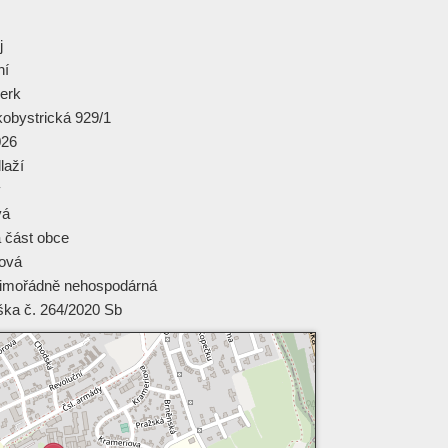
j
ní
erk
obystrická 929/1
026
laží
ý
vá
á část obce
tová
imořádně nehospodárná
ška č. 264/2020 Sb