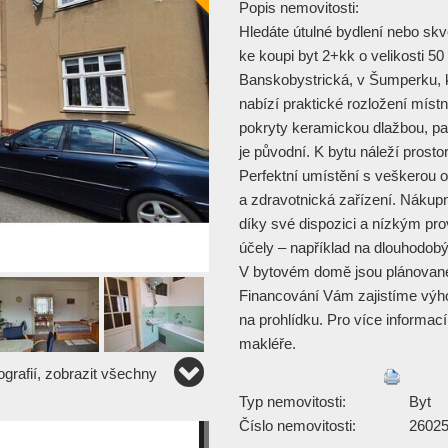
Popis nemovitosti:
Hledáte útulné bydlení nebo skv
ke koupi byt 2+kk o velikosti 50 
Banskobystrická, v Šumperku, k
nabízí praktické rozložení místno
pokryty keramickou dlažbou, pa
je původní. K bytu náleží prost
Perfektní umístění s veškerou 
a zdravotnická zařízení. Nákupn
díky své dispozici a nízkým pro
účely – například na dlouhodobý
V bytovém domě jsou plánovan
Financování Vám zajistíme výh
na prohlídku. Pro více informací 
makléře.
grafií, zobrazit všechny
Typ nemovitosti:
Byt
Číslo nemovitosti:
2602