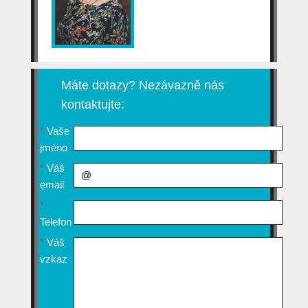
Máte dotazy? Nezávazně nás
kontaktujte:
*
Vaše
jméno
*
Váš
email
*
Telefon
*
Váš
vzkaz