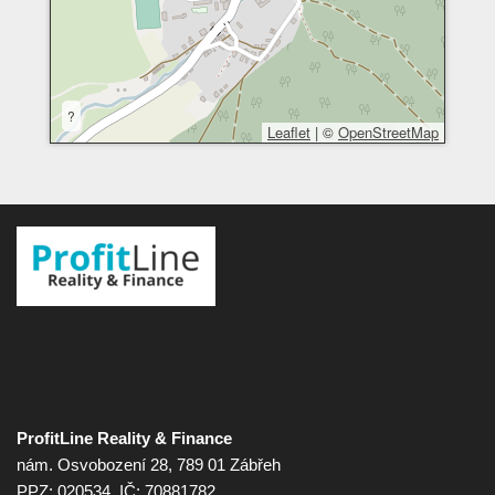
?
Leaflet
|
©
OpenStreetMap
ProfitLine Reality & Finance
nám. Osvobození 28, 789 01 Zábřeh
PPZ: 020534, IČ: 70881782