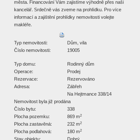
města. Financování Vám zajistíme výhodně přes naši
kancelář. Srdečně vás zveme na prohlídku. Pro více
informací a zajištění prohlídky nemovitosti volejte
makléře.
Typ nemovitosti:
Dům, vila
Číslo nemovitosti:
19005
Typ domu:
Rodinný dům
Operace:
Prodej
Rezervace:
Rezervováno
Adresa:
Zábřeh
Na Hejtmance 338/14
Nemovitost byla již prodána
Číslo bytu:
338
2
Plocha pozemku:
869 m
2
Plocha zastavěná:
232 m
2
Plocha podlahová:
180 m
Stav objektu:
Dobrý