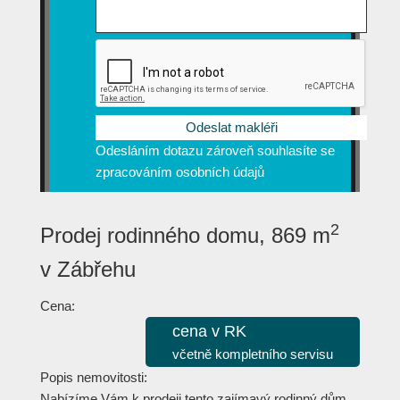
Odesláním dotazu zároveň souhlasíte se
zpracováním osobních údajů
2
Prodej rodinného domu, 869 m
v Zábřehu
Cena:
cena v RK
včetně kompletního servisu
Popis nemovitosti:
Nabízíme Vám k prodeji tento zajímavý rodinný dům