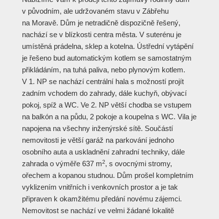
v původním, ale udržovaném stavu v Zábřehu
na Moravě. Dům je netradičně dispozičně řešený,
nachází se v blízkosti centra města. V suterénu je
umístěná prádelna, sklep a kotelna. Ústřední vytápění
je řešeno bud automatickým kotlem se samostatným
přikládáním, na tuhá paliva, nebo plynovým kotlem.
V 1. NP se nachází centrální hala s možností projít
zadním vchodem do zahrady, dále kuchyň, obývací
pokoj, spíž a WC. Ve 2. NP větší chodba se vstupem
na balkón a na půdu, 2 pokoje a koupelna s WC. Vila je
napojena na všechny inženýrské sítě. Součástí
nemovitosti je větší garáž na parkování jednoho
osobního auta a uskladnění zahradní techniky, dále
2
zahrada o výměře 637 m
, s ovocnými stromy,
ořechem a kopanou studnou. Dům prošel kompletním
vyklizením vnitřních i venkovních prostor a je tak
připraven k okamžitému předání novému zájemci.
Nemovitost se nachází ve velmi žádané lokalitě