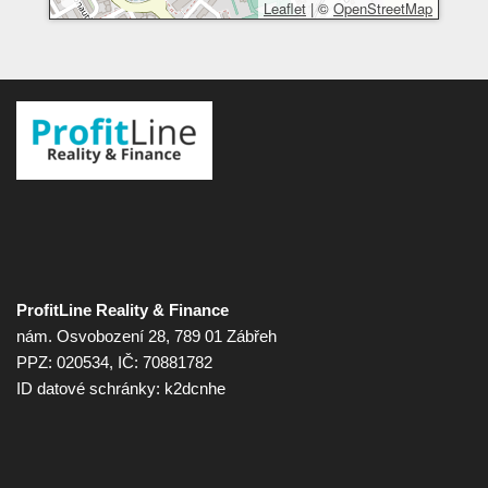
Leaflet
|
©
OpenStreetMap
ProfitLine Reality & Finance
nám. Osvobození 28, 789 01 Zábřeh
PPZ: 020534, IČ: 70881782
ID datové schránky: k2dcnhe