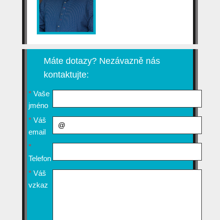
Máte dotazy? Nezávazně nás
kontaktujte:
*
Vaše
jméno
*
Váš
email
*
Telefon
*
Váš
vzkaz