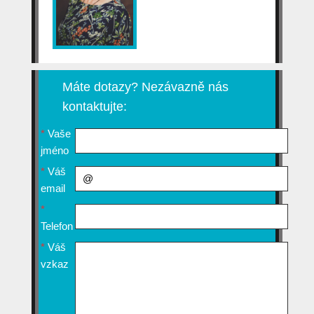
Máte dotazy? Nezávazně nás
kontaktujte:
*
Vaše
jméno
*
Váš
email
*
Telefon
*
Váš
vzkaz