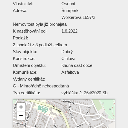
Vlastnictví:
Osobní
Adresa:
Šumperk
Wolkerova 1697/2
Nemovitost byla již pronajata
K nastěhování od:
1.8.2022
Podlaží:
2. podlaží z 3 podlaží celkem
Stav objektu:
Dobrý
Konstrukce:
Cihlová
Umístění objektu:
Klidná část obce
Komunikace:
Asfaltová
Vydaný certifikát:
G - Mimořádně nehospodárná
Typ certifikátu:
vyhláška č. 264/2020 Sb
+
−