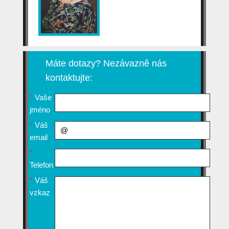
Máte dotazy? Nezávazně nás
kontaktujte:
*
Vaše
jméno
*
Váš
email
*
Telefon
*
Váš
vzkaz