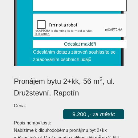
Odesláním dotazu zároveň souhlasíte se
zpracováním osobních údajů
2
Pronájem bytu 2+kk, 56 m
, ul.
Družstevní, Rapotín
Cena:
9.200 ,-
za měsíc
Popis nemovitosti:
Nabízíme k dlouhodobému pronájmu byt 2+kk
2
v Rapotíně, ul. Družstevní o velikosti 56 m
ve 2. NP.